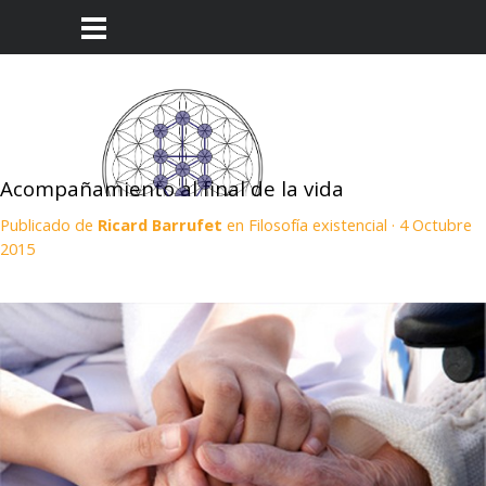
Acompañamiento al final de la vida
Publicado de
Ricard Barrufet
en
Filosofía existencial
· 4 Octubre
2015