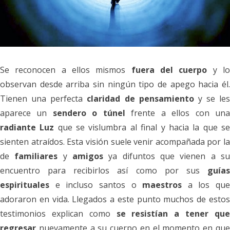
Se reconocen a ellos mismos
fuera del cuerpo
y l
observan desde arriba
sin ningún tipo de apego hacia él
Tienen una perfecta
claridad de pensamiento
y se les
aparece un
sendero o túnel
frente a ellos con un
radiante Luz
que se vislumbra al final y hacia la que s
sienten atraídos. Esta visión suele venir acompañada por la
de
familiares
y
amigos
ya difuntos que vienen a s
encuentro para recibirlos así como por sus
guías
espirituales
e incluso santos o
maestros
a los que
adoraron en vida. Llegados a este punto muchos de estos
testimonios explican como
se resistían a tener qu
regresar
nuevamente a su cuerpo en el momento en qu