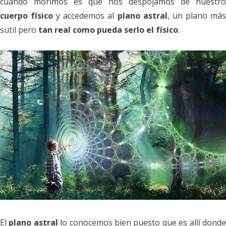
cuando morimos es que nos despojamos de nuestro
cuerpo físico
y accedemos al
plano astral
, un plano má
sutil pero
tan real como pueda serlo el físico
.
El
plano astral
lo conocemos bien puesto que es allí dond